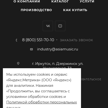
О КОМПАНИИ
КАТАЛОГ
УСЛУГИ
ПРОИЗВОДСТВО
КАК КУПИТЬ
8 (800) 551-70-10
ЗАКАЗАТЬ ЗВОНОК
industry@asiamusic.ru
г. Иркутск, п. Дзержинск ул.
Ушаковская, 3А
Мы используем cookies и сервис
«Яндекс.Метрика» (ООО «Яндекс»)
ПОЛИТИКА КОНФИДЕНЦИАЛЬНОСТИ
ПОЛЬЗОВАТЕЛЬСКОЕ
для аналитики. Нажимая
СОГЛАШЕНИЕ
«Продолжить», вы соглашаетесь с
условиями обработки cookies и
Политикой обработки персональных
2026 © Eurosound
данных
.