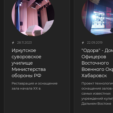
28.11.2023
22.09.2019
Иркутское
"Одора" - До
суворовское
Офицеров
училище
Восточного
Министерства
Военного Окр
обороны РФ
Хабаровск
Реставрация и оснащение
Проект технологи
зала начала XX в.
оснащения залов 
самых известных
учреждений культ
Дальнем Востоке