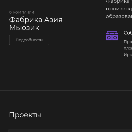
Фабрика 
производ
О КОМПАНИИ
образован
Фабрика Азия
Мьюзик
Со
Подробности
Про
пло
Ирк
Проекты