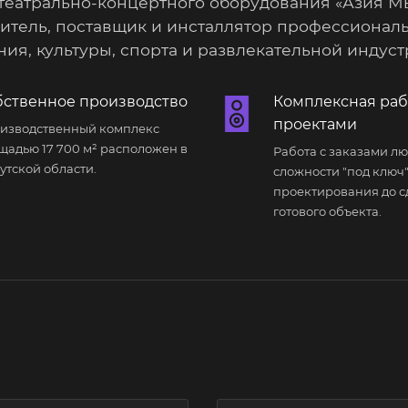
театрально-концертного оборудования «Азия М
итель, поставщик и инсталлятор профессиональ
ия, культуры, спорта и развлекательной индуст
бственное производство
Комплексная раб
проектами
изводственный комплекс
щадью 17 700 м² расположен в
Работа с заказами л
утской области.
сложности "под ключ" 
проектирования до с
готового объекта.