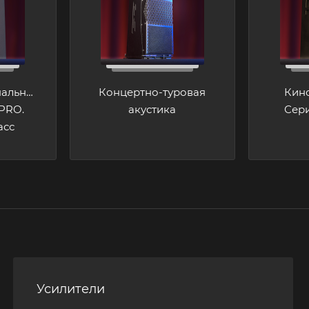
альная
Концертно-туровая
Кино
 PRO.
акустика
Сер
асс
Усилители