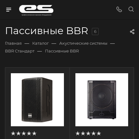
Пассивные BBR
6
—
—
—
Главная
Каталог
Акустические системы
—
BBR Стандарт
Пассивные BBR