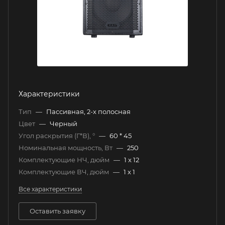
Характеристики
Тип
—
Пассивная, 2-х полосная
Цвет
—
Черный
Угол раскрытия (Г*В), °
—
60 * 45
Номинальная мощность, Вт
—
250
Комплектующие НЧ, дюйм
—
1 x 12
Комплектующие ВЧ, дюйм
—
1 x 1
Все характеристики
Оставить заявку