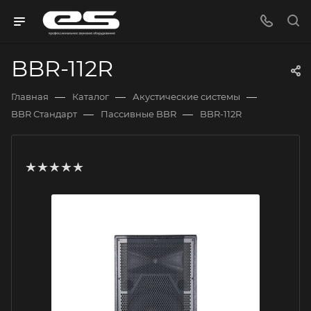
BBR-112R
—
—
—
Главная
Каталог
Акустические системы
—
—
BBR Стандарт
Пассивные BBR
BBR-112R