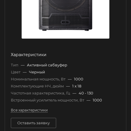
Характеристики
Тип
—
Активный сабвуфер
Цвет
—
Черный
Номинальная мощность, Вт
—
1000
Комплектующие НЧ, дюйм
—
1 x 18
Частотная характеристика, Гц
—
40 - 130
Встроенный усилитель мощности, Вт
—
1000
Все характеристики
Оставить заявку