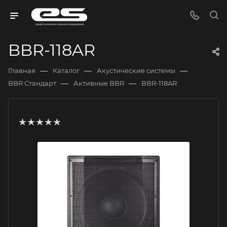
BBR-118AR
—
—
—
Главная
Каталог
Акустические системы
—
—
BBR Стандарт
Активные BBR
BBR-118AR