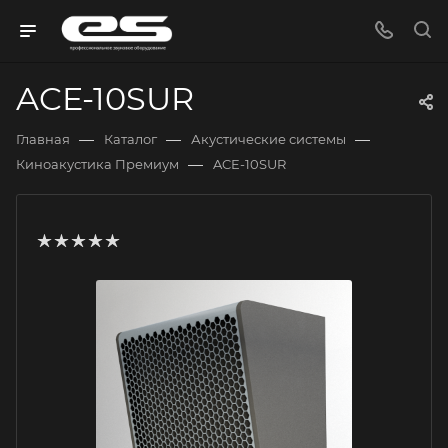
ACE-10SUR
—
—
—
Главная
Каталог
Акустические системы
—
Киноакустика Премиум
ACE-10SUR