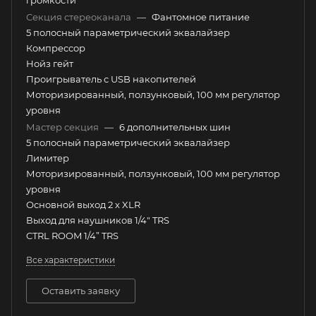
громкости
Секция стереоканала
—
Фантомное питание
5 полосный параметрический эквалайзер
Компрессор
Нойз гейт
Проигрыватель с USB накопителей
Моторизированный, ползунковый, 100 мм регулятор
уровня
Мастер секция
—
6 дополнительных шин
5 полосный параметрический эквалайзер
Лимитер
Моторизированный, ползунковый, 100 мм регулятор
уровня
Основной выход 2 x XLR
Выход для наушников 1/4" TRS
CTRL ROOM 1/4” TRS
Все характеристики
Оставить заявку