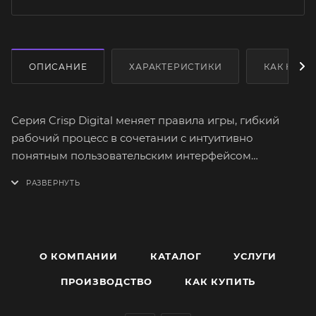
ОПИСАНИЕ
ХАРАКТЕРИСТИКИ
КАК КУПИ
Серия Crisp Digital меняет правила игры, гибкий
рабочий процесс в сочетании с интуитивно
понятным пользовательским интерфейсом
обеспечивает точную и быструю настройку нужных
параметров. Передовые разработки и тщательно
проработанный дизайн обеспечивают
великолепные звуковые характеристики по
доступной цене.
О КОМПАНИИ
КАТАЛОГ
УСЛУГИ
Серия Crisp Digital это:
ПРОИЗВОДСТВО
КАК КУПИТЬ
∙ Большой четкий сенсорный экран диагональю 10
дюймов.