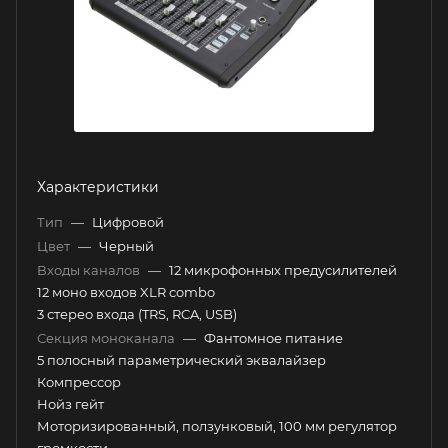
Характеристики
Тип
—
Цифровой
Цвет
—
Черный
Входы каналов
—
12 микрофонных предусилителей
12 моно входов XLR combo
3 стерео входа (TRS, RCA, USB)
Секция моноканала
—
Фантомное питание
5 полосный параметрический эквалайзер
Компрессор
Нойз гейт
Моторизированный, ползунковый, 100 мм регулятор