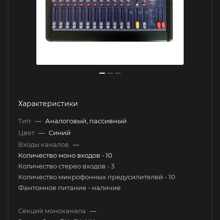
Характеристики
Тип
—
Аналоговый, пассивный
Цвет
—
Синий
Входы каналов
—
Количество моно входов - 10
Количество стерео входов - 3
Количество микрофонных предусилителей - 10
Фантомное питание - наличие
Секция моноканала
—