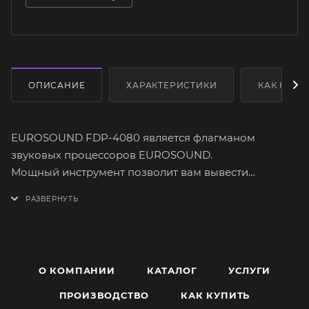
ОПИСАНИЕ
ХАРАКТЕРИСТИКИ
КАК КУПИ
EUROSOUND FDP-4080 является флагманом
звуковых процессоров EUROSOUND.
Мощный инструмент позволит вам вывести
качество звука на новый уровень, обеспечивая
превосходное качество звука и удобство
использования. Отличительной особенностью
EUROSOUND FDP-4080 является использование FIR
фильтров, с помощью которых вы сможете идеально
О КОМПАНИИ
КАТАЛОГ
УСЛУГИ
настроить систему звукоусиления под любое
помещение или открытое пространство. С помощью
ПРОИЗВОДСТВО
КАК КУПИТЬ