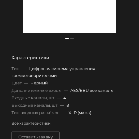
Характеристики
Тип
—
Цифровая система управления
громкоговорителями
Цвет
—
Черный
Дополнительные входы
—
AES/EBU все каналы
Входные каналы, шт
—
4
Выходные каналы, шт
—
8
Тип входных разъёмов
—
XLR (мама)
Все характеристики
Оставить заявку