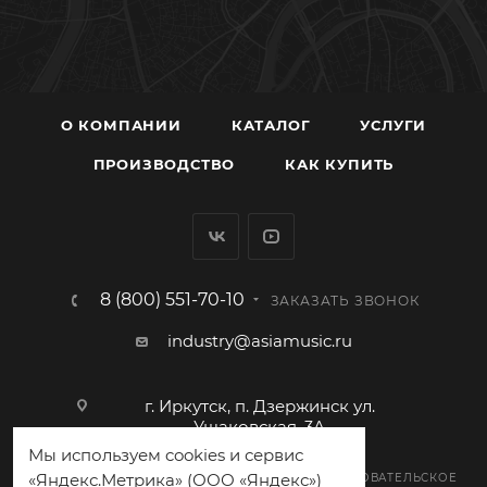
О КОМПАНИИ
КАТАЛОГ
УСЛУГИ
ПРОИЗВОДСТВО
КАК КУПИТЬ
8 (800) 551-70-10
ЗАКАЗАТЬ ЗВОНОК
industry@asiamusic.ru
г. Иркутск, п. Дзержинск ул.
Ушаковская, 3А
Мы используем cookies и сервис
«Яндекс.Метрика» (ООО «Яндекс»)
ПОЛИТИКА КОНФИДЕНЦИАЛЬНОСТИ
ПОЛЬЗОВАТЕЛЬСКОЕ