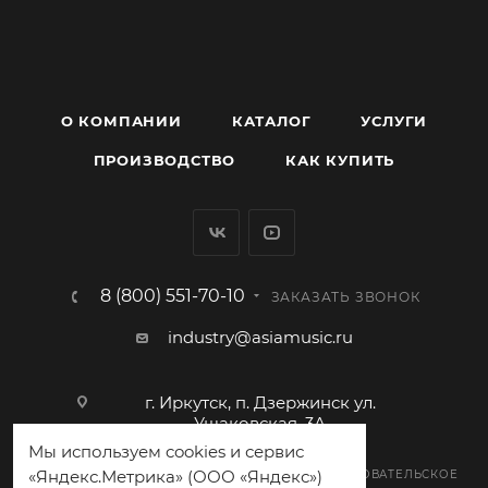
О КОМПАНИИ
КАТАЛОГ
УСЛУГИ
ПРОИЗВОДСТВО
КАК КУПИТЬ
8 (800) 551-70-10
ЗАКАЗАТЬ ЗВОНОК
industry@asiamusic.ru
г. Иркутск, п. Дзержинск ул.
Ушаковская, 3А
Мы используем cookies и сервис
«Яндекс.Метрика» (ООО «Яндекс»)
ПОЛИТИКА КОНФИДЕНЦИАЛЬНОСТИ
ПОЛЬЗОВАТЕЛЬСКОЕ